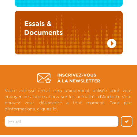
Votre adresse e-mail sera uniquement utilisée pour vous
envoyer des informations sur les actualités d'Audiolib. Vous
pouvez vous désinscrire à tout moment. Pour plus
d'informations,
cliquez ici
.