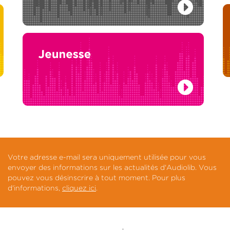
Votre adresse e-mail sera uniquement utilisée pour vous
envoyer des informations sur les actualités d'Audiolib. Vous
pouvez vous désinscrire à tout moment. Pour plus
d'informations,
cliquez ici
.