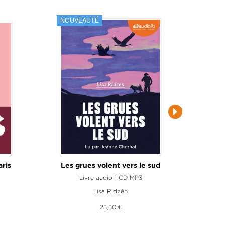
NOUVEAUTÉ
NOU
aris
Les grues volent vers le sud
De
Livre audio 1 CD MP3
Lisa Ridzén
25,50 €