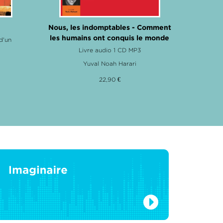
Nous, les indomptables - Comment
les humains ont conquis le monde
d'un
Livre aud
Livre audio 1 CD MP3
Yuval Noah Harari
22,90 €