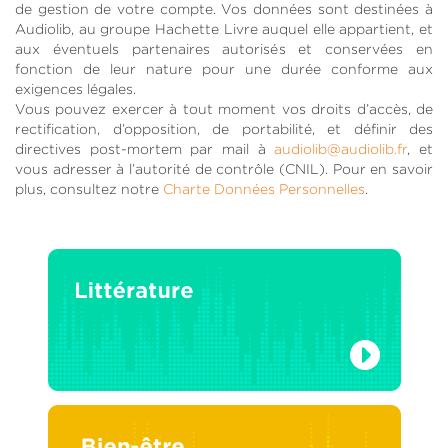
de gestion de votre compte. Vos données sont destinées à
Audiolib, au groupe Hachette Livre auquel elle appartient, et
aux éventuels partenaires autorisés et conservées en
fonction de leur nature pour une durée conforme aux
exigences légales.
Vous pouvez exercer à tout moment vos droits d’accès, de
rectification, d’opposition, de portabilité, et définir des
directives post-mortem par mail à
audiolib@audiolib.fr
, et
vous adresser à l’autorité de contrôle (CNIL). Pour en savoir
plus, consultez notre
Charte Données Personnelles
.