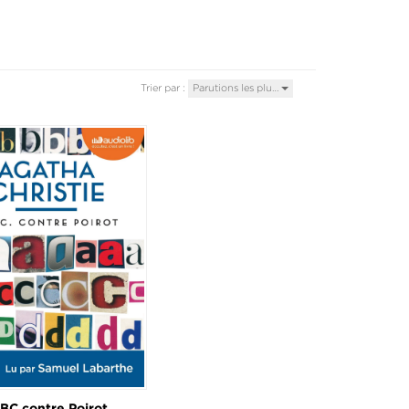
Trier par :
Parutions les plu…