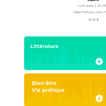
Espère
Livre audio 2 CD M
Pape François
,
Carlo 
26,50 €