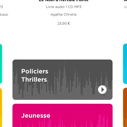
Le Noël d'Hercule Poirot
A
P3
Livre audio 1 CD MP3
L
Musso
Agatha Christie
23,90 €