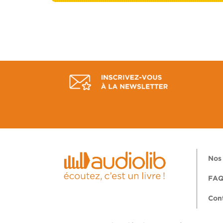
Nos 
FA
Con