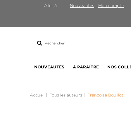
Nouveautés
Mon compte
Aller à :
Rechercher
sur
le
site
NOUVEAUTÉS
À PARAÎTRE
NOS COLL
Accueil
Tous les auteurs
Françoise Bouillot