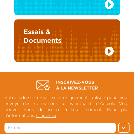
Votre adresse e-mail sera uniquement utilisée pour vous
envoyer des informations sur les actualités d'Audiolib. Vous
pouvez vous désinscrire à tout moment. Pour plus
d'informations,
cliquez ici
.