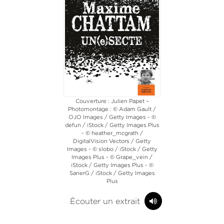
Couverture : Julien Papet –
Photomontage : © Adam Gault /
OJO Images / Getty Images - ©
defun / iStock / Getty Images Plus
- © heather_mcgrath /
DigitalVision Vectors / Getty
Images - © slobo / iStock / Getty
Images Plus - © Grape_vein /
iStock / Getty Images Plus - ©
SanerG / iStock / Getty Images
Plus
Écouter un extrait