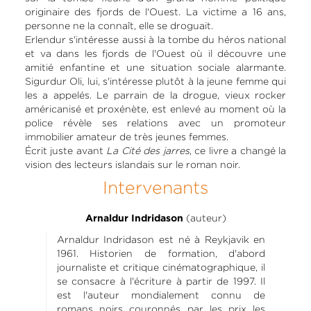
originaire des fjords de l'Ouest. La victime a 16 ans,
personne ne la connaît, elle se droguait.
Erlendur s'intéresse aussi à la tombe du héros national
et va dans les fjords de l'Ouest où il découvre une
amitié enfantine et une situation sociale alarmante.
Sigurdur Oli, lui, s'intéresse plutôt à la jeune femme qui
les a appelés. Le parrain de la drogue, vieux rocker
américanisé et proxénète, est enlevé au moment où la
police révèle ses relations avec un promoteur
immobilier amateur de très jeunes femmes.
Écrit juste avant
La Cité des jarres
, ce livre a changé la
vision des lecteurs islandais sur le roman noir.
Intervenants
(auteur)
Arnaldur Indridason
Arnaldur Indridason est né à Reykjavik en
1961. Historien de formation, d'abord
journaliste et critique cinématographique, il
se consacre à l'écriture à partir de 1997. Il
est l'auteur mondialement connu de
romans noirs couronnés par les prix les