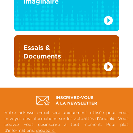
Votre adresse e-mail sera uniquement utilisée pour vous
envoyer des informations sur les actualités d'Audiolib. Vous
pouvez vous désinscrire à tout moment. Pour plus
d'informations,
cliquez ici
.