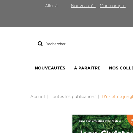
Nouveautés
Mon compte
Aller à :
Rechercher
sur
le
site
NOUVEAUTÉS
À PARAÎTRE
NOS COLL
Accueil
Toutes les publications
D'or et de jung