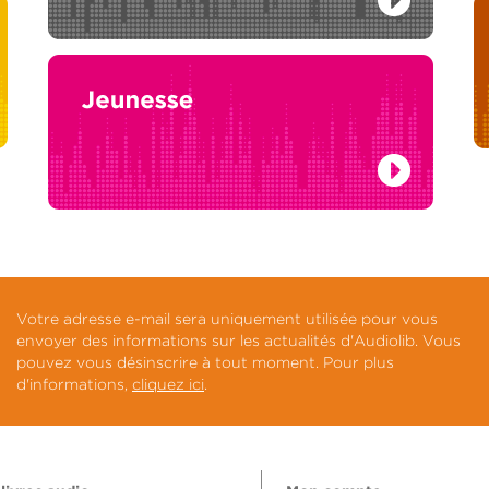
Votre adresse e-mail sera uniquement utilisée pour vous
envoyer des informations sur les actualités d'Audiolib. Vous
pouvez vous désinscrire à tout moment. Pour plus
d'informations,
cliquez ici
.