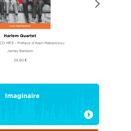
Vent de Norrberga
Harlem Quartet
 CD MP3 - Préface d'Alain Mabanckou
ivre audio 2 CD MP3
 Grebe
James Baldwin
,
Carl-David Pärson
26,50 €
29,90 €