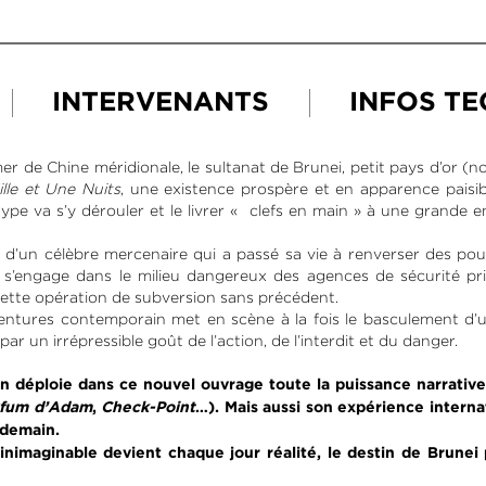
INTERVENANTS
INFOS T
mer de Chine méridionale, le sultanat de Brunei, petit pays d’or (no
ille et Une Nuits
, une existence prospère et en apparence paisi
ype va s’y dérouler et le livrer « clefs en main » à une grande en
lle d’un célèbre mercenaire qui a passé sa vie à renverser des pou
 s’engage dans le milieu dangereux des agences de sécurité pri
ette opération de subversion sans précédent.
ntures contemporain met en scène à la fois le basculement d’u
ar un irrépressible goût de l’action, de l’interdit et du danger.
n déploie dans ce nouvel ouvrage toute la puissance narrative 
rfum d’Adam
,
Check-Point
…). Mais aussi son expérience interna
e demain.
nimaginable devient chaque jour réalité, le destin de Brunei 