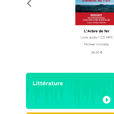
La Commode aux tiroirs d
L'Arbre de fer
Livre audio 1 CD MP3
Livre audio 1 CD M
Michael Connelly
Olivia Ruiz
26,50 €
21,90 €