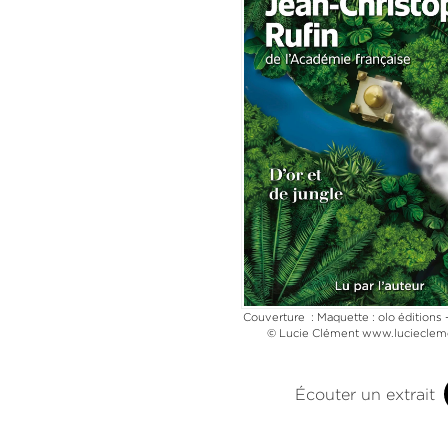
Couverture : Maquette : olo éditions - 
© Lucie Clément www.luciecle
Écouter un extrait