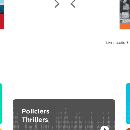
e couleurs
Le 
P3
Livre audio 3
L
Camilla