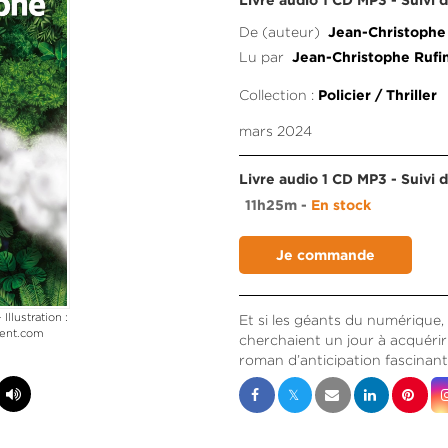
Livre audio 1 CD MP3 - Suivi 
De (auteur)
Jean-Christophe
Lu par
Jean-Christophe Rufi
Collection :
Policier / Thriller
mars 2024
Livre audio 1 CD MP3 - Suivi 
11h25m
En stock
Illustration :
Et si les géants du numérique,
ment.com
cherchaient un jour à acquérir
roman d’anticipation fascinant 