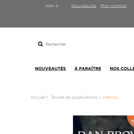
Nouveautés
Mon compte
Aller à :
Rechercher
sur
le
site
NOUVEAUTÉS
À PARAÎTRE
NOS COLL
Accueil
Toutes les publications
Inferno