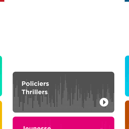
Le 
P3
L
Camilla