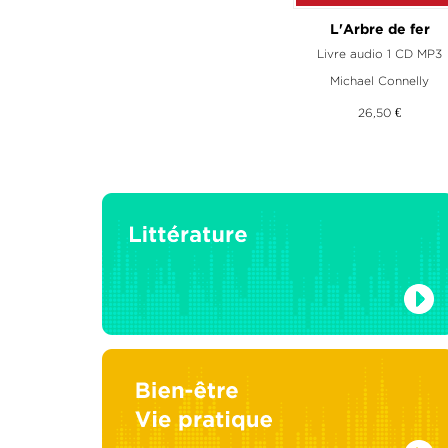
L'Arbre de fer
Da Vinci code
Livre audio 1 CD MP3
Livre audio 2 CD M
Michael Connelly
Dan Brown
26,50 €
27,40 €