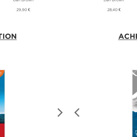
29,90 €
28,40 €
TION
ACH
NOU