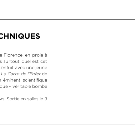
ECHNIQUES
e Florence, en proie à
is surtout quel est cet
s’enfuit avec une jeune
e
La Carte de l’Enfer
de
n éminent scientifique
fique - véritable bombe
 Sortie en salles le 9