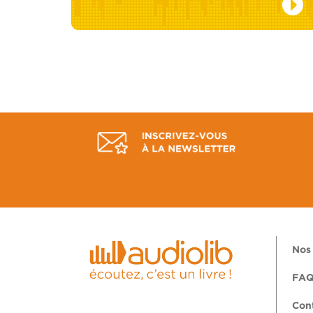
Nos 
FA
Con