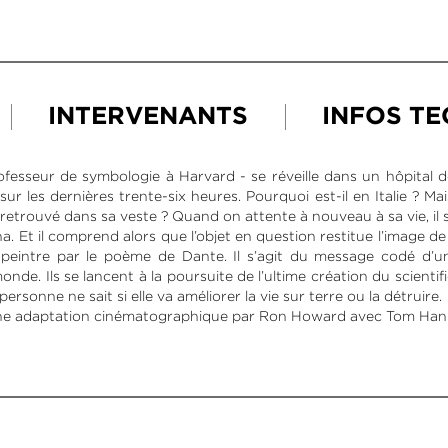
INTERVENANTS
INFOS T
esseur de symbologie à Harvard - se réveille dans un hôpital d
r les dernières trente-six heures. Pourquoi est-il en Italie ? Ma
retrouvé dans sa veste ? Quand on attente à nouveau à sa vie, il 
. Et il comprend alors que l’objet en question restitue l’image d
au peintre par le poème de Dante. Il s’agit du message codé d’u
onde. Ils se lancent à la poursuite de l’ultime création du scienti
rsonne ne sait si elle va améliorer la vie sur terre ou la détruire.
d’une adaptation cinématographique par Ron Howard avec Tom Hanks.