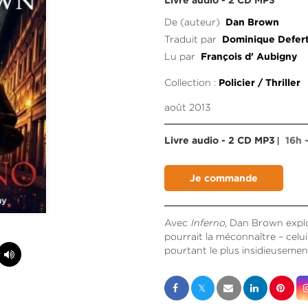
Livre audio - 2 CD MP3
De (auteur)
Dan Brown
Traduit par
Dominique Defer
Lu par
François d' Aubigny
Collection :
Policier / Thriller
août 2013
Livre audio - 2 CD MP3
16h
Avec
Inferno
, Dan Brown explor
pourrait la méconnaître – celui 
pourtant le plus insidieuseme