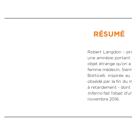
RÉSUMÉ
Robert Langdon - prof
une amnésie portant su
objet étrange qu’on a 
femme médecin, Sienna
Botticelli, inspirée 
obsédé par la fin du m
à retardement - dont pe
Inferno
fait l’objet 
novembre 2016.