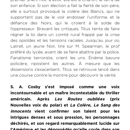
son enfance. Si son élection a fait la fierté de son père,
elle a surtout provoqué la colère des Blancs, qui ne
supportent pas de le voir endosser l’uniforme, et la
défiance des Noirs, qui le croient à la solde de
l’oppresseur. Bravant les critiques, Titus tente de faire
régner la loi dans un comté rural frappé par la crise
des opioïdes et les tensions raciales. Jusqu’au jour où
Latrell, un jeune Noir, tire sur M. Spearman, le prof
préféré du lycée, avant de se faire abattre par la police.
Fanatisme terroriste, crient les uns. Énième bavure
policière, ripostent les autres. À mesure que les
dissensions s’exacerbent, Titus se retrouve lancé dans
une course contre la montre pour découvrir la vérité.
S. A. Cosby s’est imposé comme une voix
incontournable et un maître incontestable du thriller
américain. Après
Les Routes oubliées
(prix
Nouvelles voix du polar) et
La Colère
,
Le Sang des
innocents
vient confirmer son talent pour les
intrigues denses et sous pression, les personnages
déchirés, et son regard remarquablement lucide sur
l’Amérique et les dépossédés qu’elle coule dans son