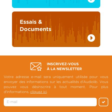
Votre adresse e-mail sera uniquement utilisée pour vous
envoyer des informations sur les actualités d'Audiolib. Vous
pouvez vous désinscrire à tout moment. Pour plus
d'informations,
cliquez ici
.