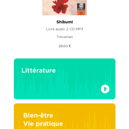
Shibumi
Livre audio 2 CD MP3
Trevanian
28,60 €