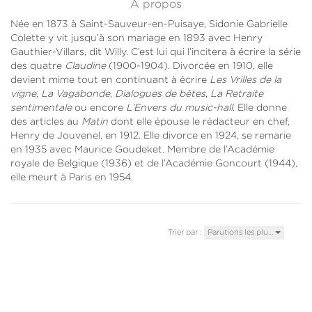
À propos
Née en 1873 à Saint-Sauveur-en-Puisaye, Sidonie Gabrielle
Colette y vit jusqu’à son mariage en 1893 avec Henry
Gauthier-Villars, dit Willy. C’est lui qui l’incitera à écrire la série
des quatre
Claudine
(1900-1904). Divorcée en 1910, elle
devient mime tout en continuant à écrire
Les Vrilles de la
vigne
,
La Vagabonde
,
Dialogues de bêtes
,
La Retraite
sentimentale
ou encore
L’Envers du music-hall
. Elle donne
des articles au
Matin
dont elle épouse le rédacteur en chef,
Henry de Jouvenel, en 1912. Elle divorce en 1924, se remarie
en 1935 avec Maurice Goudeket. Membre de l’Académie
royale de Belgique (1936) et de l’Académie Goncourt (1944),
elle meurt à Paris en 1954.
Trier par :
Parutions les plu…