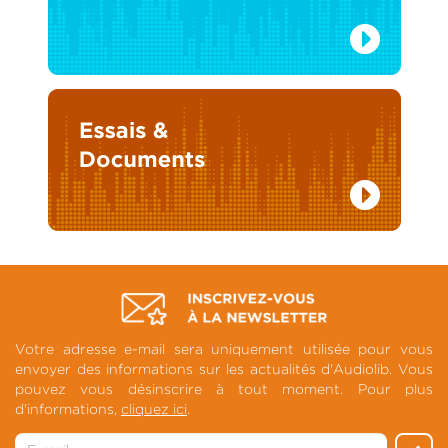
Votre adresse e-mail sera uniquement utilisée pour vous
envoyer des informations sur les actualités d'Audiolib. Vous
pouvez vous désinscrire à tout moment. Pour plus
d'informations,
cliquez ici
.