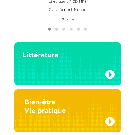
Livre audio 1 CD MP3
Clara Dupont-Monod
20,90 €