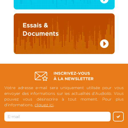
Votre adresse e-mail sera uniquement utilisée pour vous
envoyer des informations sur les actualités d'Audiolib. Vous
pouvez vous désinscrire à tout moment. Pour plus
d'informations,
cliquez ici
.