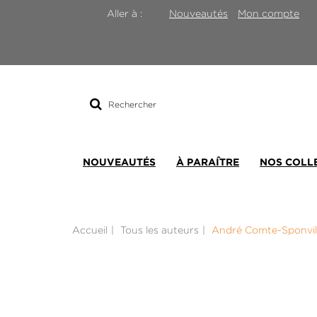
Nouveautés
Mon compte
Aller à :
Rechercher
sur
le
site
NOUVEAUTÉS
À PARAÎTRE
NOS COLL
Accueil
Tous les auteurs
André Comte-Sponvil