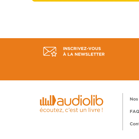
Nos 
FA
Con