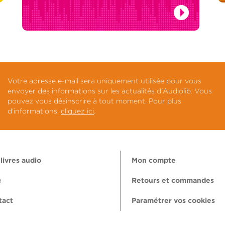
Votre adresse e-mail sera uniquement utilisée pour vous
envoyer des informations sur les actualités d'Audiolib. Vous
pouvez vous désinscrire à tout moment. Pour plus
d'informations,
cliquez ici
.
livres audio
Mon compte
Q
Retours et commandes
tact
Paramétrer vos cookies