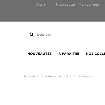
Nouveautés
Mon compte
Aller à :
Rechercher
sur
le
site
NOUVEAUTÉS
À PARAÎTRE
NOS COLL
Accueil
Tous les auteurs
Charles Pépin