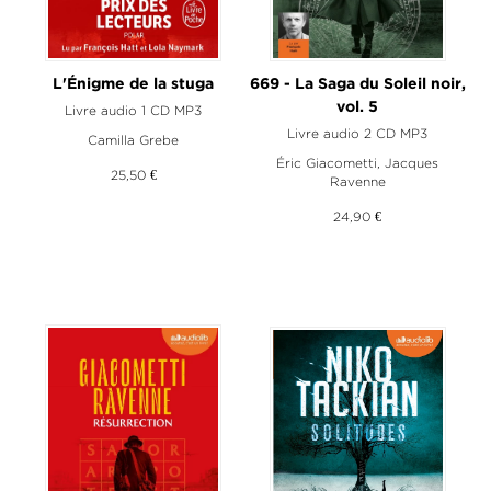
L'Énigme de la stuga
669 - La Saga du Soleil noir,
vol. 5
Livre audio 1 CD MP3
Livre audio 2 CD MP3
Camilla Grebe
Éric Giacometti
,
Jacques
25,50 €
Ravenne
24,90 €