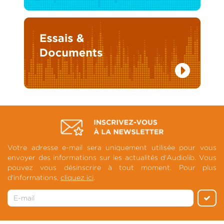
Votre adresse e-mail sera uniquement utilisée pour vous
envoyer des informations sur les actualités d'Audiolib. Vous
pouvez vous désinscrire à tout moment. Pour plus
d'informations,
cliquez ici
.