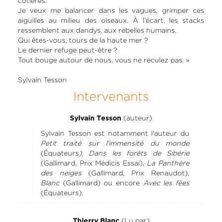
côtières.
Je veux me balancer dans les vagues, grimper ces
aiguilles au milieu des oiseaux. À l’écart, les stacks
ressemblent aux dandys, aux rebelles humains.
Qui êtes-vous, tours de la haute mer ?
Le dernier refuge peut-être ?
Tout bouge autour de nous, vous ne reculez pas. »
Sylvain Tesson
Intervenants
(auteur)
Sylvain Tesson
Sylvain Tesson est notamment l'auteur du
Petit traité sur l'immensité du monde
(Équateurs
), Dans les forêts de Sibérie
(Gallimard, Prix Médicis Essai),
La Panthère
des neiges
(Gallimard, Prix Renaudot),
Blanc
(Gallimard) ou encore
Avec les fées
(Équateurs).
(Lu par)
Thierry Blanc