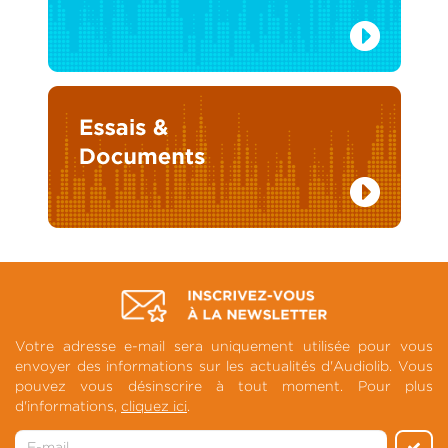
Votre adresse e-mail sera uniquement utilisée pour vous
envoyer des informations sur les actualités d'Audiolib. Vous
pouvez vous désinscrire à tout moment. Pour plus
d'informations,
cliquez ici
.