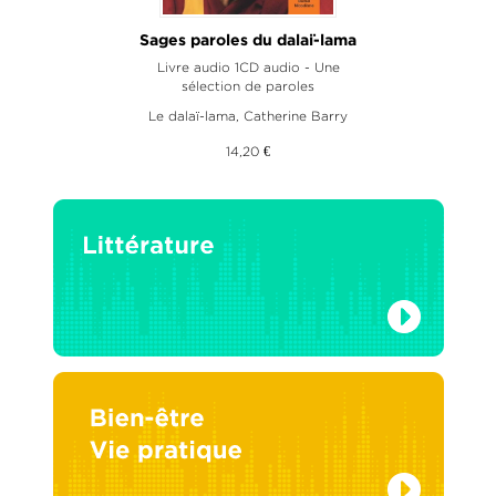
Sages paroles du dalaï-lama
Livre audio 1CD audio - Une
sélection de paroles
Le dalaï-lama
,
Catherine Barry
14,20 €