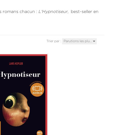
urs romans chacun :
L'Hypnotiseur
, best-seller en
Trier par :
Parutions les plu…