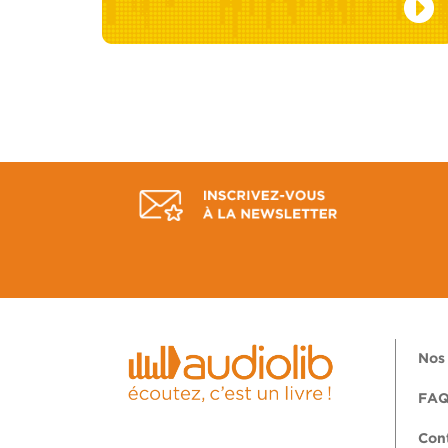
Nos 
FA
Con