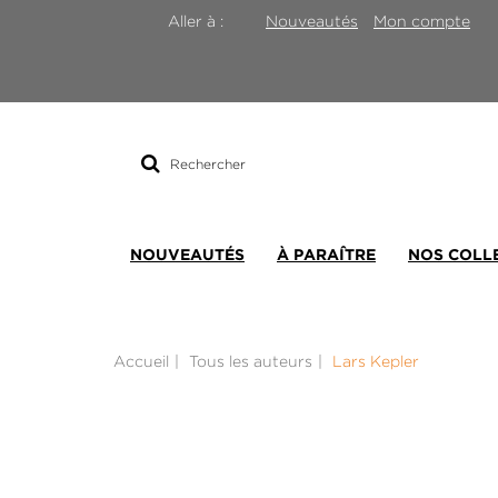
Nouveautés
Mon compte
Aller à :
Rechercher
sur
le
site
NOUVEAUTÉS
À PARAÎTRE
NOS COLL
Accueil
Tous les auteurs
Lars Kepler