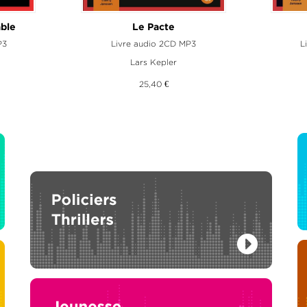
able
Le Pacte
P3
Livre audio 2CD MP3
L
Lars Kepler
25,40 €