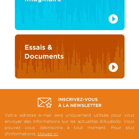
Votre adresse e-mail sera uniquement utilisée pour vous
envoyer des informations sur les actualités d'Audiolib. Vous
pouvez vous désinscrire à tout moment. Pour plus
d'informations,
cliquez ici
.