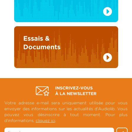
Votre adresse e-mail sera uniquement utilisée pour vous
envoyer des informations sur les actualités d'Audiolib. Vous
pouvez vous désinscrire à tout moment. Pour plus
d'informations,
cliquez ici
.