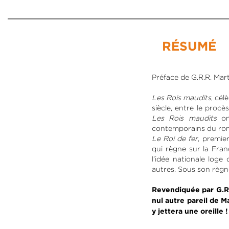
RÉSUMÉ
Préface de G.R.R. Mar
Les Rois maudits
, cél
siècle, entre le proc
Les Rois maudits
o
contemporains du rom
Le Roi de fer
, premie
qui règne sur la Franc
l’idée nationale loge
autres. Sous son règn
Revendiquée par G.R.
nul autre pareil de M
y jettera une oreille !