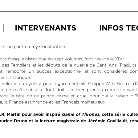
INTERVENANTS
INFOS T
tin, lue par Lemmy Constantine.
e
èbre fresque historique en sept volumes, font revivre le XIV
ès des Templiers et les débuts de la guerre de Cent Ans. Traduits
nt remporté un succès exceptionnel et sont considérés c
an historique.
r volume du cycle, a pour figure centrale Philippe IV le Bel, roi 
e en maître absolu. Tout doit s’incliner, plier ou rompre devant 
 dans la tête de ce prince calme et cruel pour qui la raison d’
e, la France est grande et les Français malheureux.
R. Martin pour avoir inspiré
Game of Thrones
, cette série culte
aurice Druon et la lecture magistrale de Jérémie Covillault, r