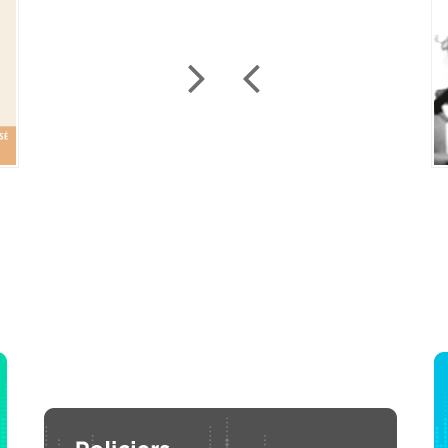
 maudits, tome 5
Dona F
P3
L