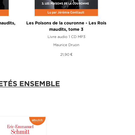
maudits,
Les Poisons de la couronne - Les Rois
La Reine 
maudits, tome 3
Livre audio 1 CD MP3
Maurice Druon
21,90 €
ETÉS ENSEMBLE
RAÎTRE