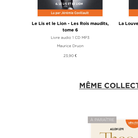
s
Le Lis et le Lion - Les Rois maudits,
La Louve
tome 6
Livre audio 1 CD MP3
Maurice Druon
23,90 €
MÊME COLLEC
À PARAÎTRE