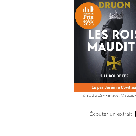
© Studio LGF - image : © sqback
Écouter un extrait