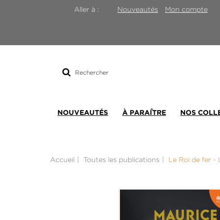
Nouveautés
Mon compte
Aller à :
Rechercher
sur
le
site
NOUVEAUTÉS
À PARAÎTRE
NOS COLL
Accueil
Toutes les publications
Le Roi de fer -