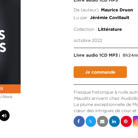
Livre audio 1CD MP3
De (auteur)
Maurice Druon
Lu par
Jérémie Covillault
Collection :
Littérature
octobre 2022
Livre audio 1CD MP3
8h24
Fresque historique à nulle autr
/iStock
Maudits
arrivent chez Audiolib
La plume exceptionnelle de Ma
cœur des intrigues de cour et 