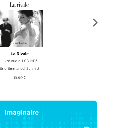
lor et ses deux maris
La Rivale
ivre audio 3 CD MP3
Livre audio 1 CD MP3
Éric-Emmanuel Schmitt
Jorge Amado
30,90 €
19,90 €