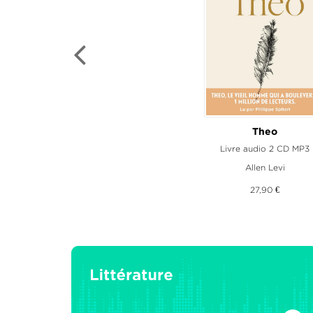
La Louve de France - Les Rois
Theo
Livre audio 2 CD MP3
Livre audio 1 CD M
Allen Levi
Maurice Druon
27,90 €
23,90 €