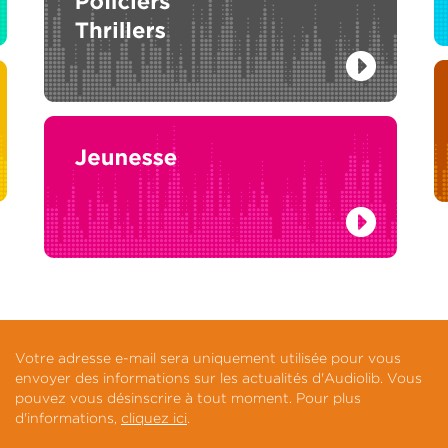
Votre adresse e-mail sera uniquement utilisée pour vous
envoyer des informations sur les actualités d'Audiolib. Vous
pouvez vous désinscrire à tout moment. Pour plus
d'informations,
cliquez ici
.