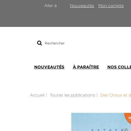
Nouveautés
Mon compte
Aller à :
Rechercher
sur
le
site
NOUVEAUTÉS
À PARAÎTRE
NOS COLL
Accueil
Toutes les publications
Des Choux et d