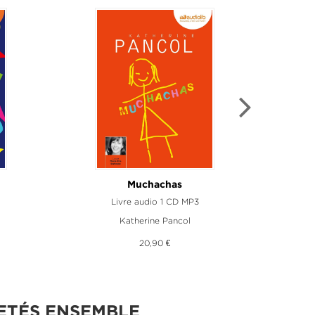
Muchachas
La 
Livre audio 1 CD MP3
Katherine Pancol
20,90 €
ETÉS ENSEMBLE