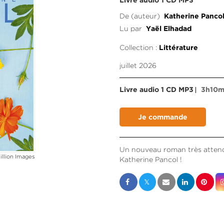
Livre audio 1 CD MP3
De (auteur)
Katherine Panco
Lu par
Yaël Elhadad
Collection :
Littérature
juillet 2026
Livre audio 1 CD MP3
3h10
Un nouveau roman très attendu 
illion Images
Katherine Pancol !