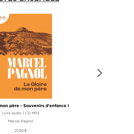
RAÎTRE
mon père - Souvenirs d'enfance I
lor et ses deux maris
ivre audio 3 CD MP3
Livre audio 1 CD MP3
Jorge Amado
Marcel Pagnol
30,90 €
21,90 €