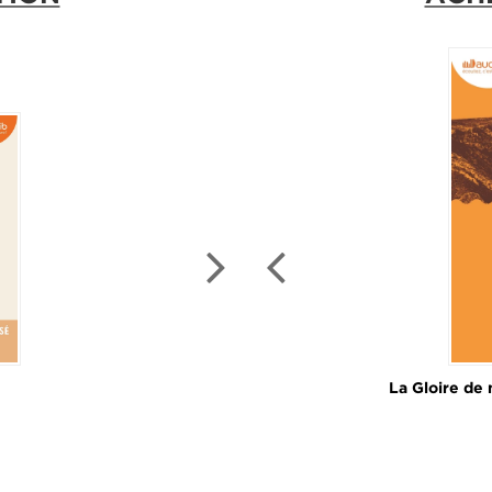
À PA
 Audiolib 2018
La Gloire de 
Dona F
P3
L