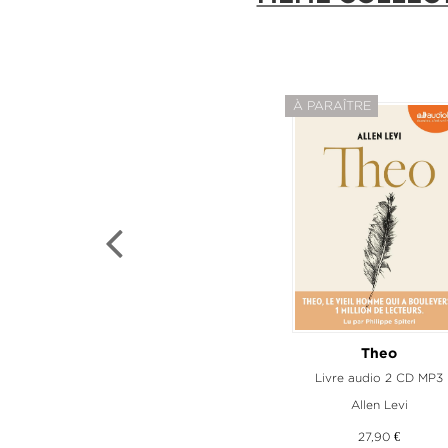
À PARAÎTRE
Quand sort la recluse - Prix
Theo
Livre audio 2 CD MP3
Livre audio 1 CD M
Allen Levi
Fred Vargas
27,90 €
25,20 €