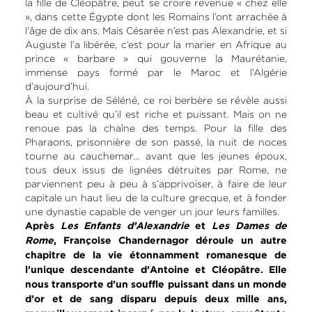
la fille de Cléopâtre, peut se croire revenue « chez elle
», dans cette Égypte dont les Romains l’ont arrachée à
l’âge de dix ans. Mais Césarée n’est pas Alexandrie, et si
Auguste l’a libérée, c’est pour la marier en Afrique au
prince « barbare » qui gouverne la Maurétanie,
immense pays formé par le Maroc et l’Algérie
d’aujourd’hui.
À la surprise de Séléné, ce roi berbère se révèle aussi
beau et cultivé qu’il est riche et puissant. Mais on ne
renoue pas la chaîne des temps. Pour la fille des
Pharaons, prisonnière de son passé, la nuit de noces
tourne au cauchemar… avant que les jeunes époux,
tous deux issus de lignées détruites par Rome, ne
parviennent peu à peu à s’apprivoiser, à faire de leur
capitale un haut lieu de la culture grecque, et à fonder
une dynastie capable de venger un jour leurs familles.
Après
Les Enfants d’Alexandrie
et
Les Dames de
Rome
, Françoise Chandernagor déroule un autre
chapitre de la vie étonnamment romanesque de
l’unique descendante d’Antoine et Cléopâtre. Elle
nous transporte d’un souffle puissant dans un monde
d’or et de sang disparu depuis deux mille ans,