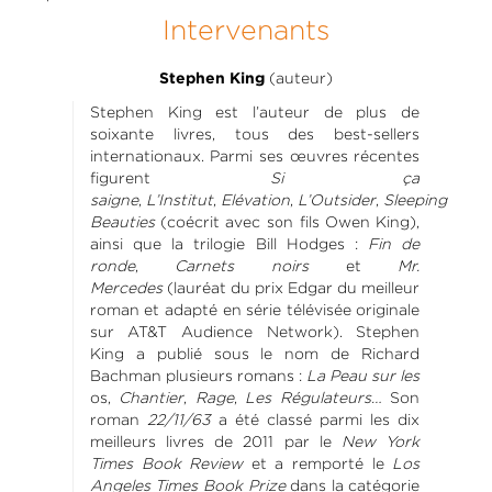
Intervenants
(auteur)
Stephen King
Stephen King est l’auteur de plus de
soixante livres, tous des best-sellers
internationaux. Parmi ses œuvres récentes
figurent
Si ça
saigne
,
L’Institut
,
Elévation
,
L’Outsider
,
Sleeping
Beauties
(coécrit avec son fils Owen King),
ainsi que la trilogie Bill Hodges :
Fin de
ronde
,
Carnets noirs
et
Mr.
Mercedes
(lauréat du prix Edgar du meilleur
roman et adapté en série télévisée originale
sur AT&T Audience Network). Stephen
King a publié sous le nom de Richard
Bachman plusieurs romans :
La Peau sur les
os,
Chantier
,
Rage
,
Les Régulateurs…
Son
roman
22/11/63
a été classé parmi les dix
meilleurs livres de 2011 par le
New York
Times Book Review
et a remporté le
Los
Angeles Times Book Prize
dans la catégorie