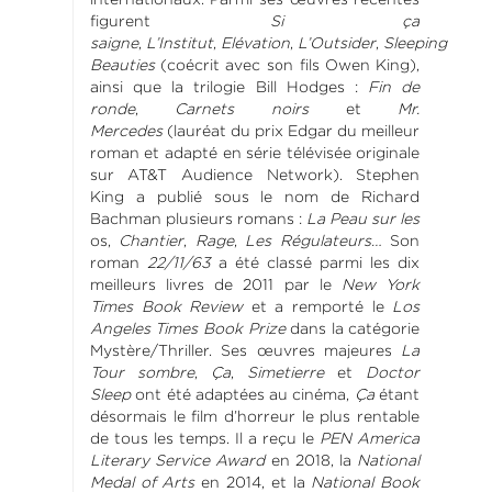
figurent
Si ça
saigne
,
L’Institut
,
Elévation
,
L’Outsider
,
Sleeping
Beauties
(coécrit avec son fils Owen King),
ainsi que la trilogie Bill Hodges :
Fin de
ronde
,
Carnets noirs
et
Mr.
Mercedes
(lauréat du prix Edgar du meilleur
roman et adapté en série télévisée originale
sur AT&T Audience Network). Stephen
King a publié sous le nom de Richard
Bachman plusieurs romans :
La Peau sur les
os,
Chantier
,
Rage
,
Les Régulateurs…
Son
roman
22/11/63
a été classé parmi les dix
meilleurs livres de 2011 par le
New York
Times Book Review
et a remporté le
Los
Angeles Times Book Prize
dans la catégorie
Mystère/Thriller. Ses œuvres majeures
La
Tour sombre
,
Ça
,
Simetierre
et
Doctor
Sleep
ont été adaptées au cinéma,
Ça
étant
désormais le film d’horreur le plus rentable
de tous les temps. Il a reçu le
PEN America
Literary Service Award
en 2018, la
National
Medal of Arts
en 2014, et la
National Book