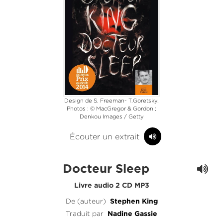
Design de S. Freeman- T.Goretsky.
Photos : © MacGregor & Gordon ;
Denkou Images / Getty
Écouter un extrait
Docteur Sleep
Livre audio 2 CD MP3
De (auteur)
Stephen King
Traduit par
Nadine Gassie