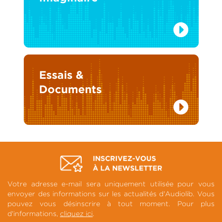
Votre adresse e-mail sera uniquement utilisée pour vous
envoyer des informations sur les actualités d'Audiolib. Vous
pouvez vous désinscrire à tout moment. Pour plus
d'informations,
cliquez ici
.