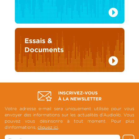
Votre adresse e-mail sera uniquement utilisée pour vous
envoyer des informations sur les actualités d'Audiolib. Vous
pouvez vous désinscrire à tout moment. Pour plus
d'informations,
cliquez ici
.