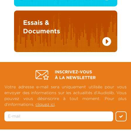
Votre adresse e-mail sera uniquement utilisée pour vous
envoyer des informations sur les actualités d'Audiolib. Vous
pouvez vous désinscrire à tout moment. Pour plus
d'informations,
cliquez ici
.