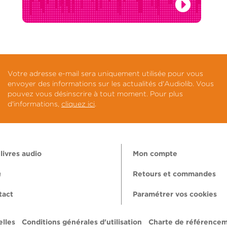
Votre adresse e-mail sera uniquement utilisée pour vous
envoyer des informations sur les actualités d'Audiolib. Vous
pouvez vous désinscrire à tout moment. Pour plus
d'informations,
cliquez ici
.
livres audio
Mon compte
Q
Retours et commandes
tact
Paramétrer vos cookies
lles
Conditions générales d'utilisation
Charte de référence