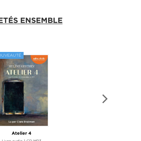
ETÉS ENSEMBLE
RAÎTRE
OUVEAUTÉ
lor et ses deux maris
Atelier 4
ivre audio 3 CD MP3
Livre audio 1 CD MP3