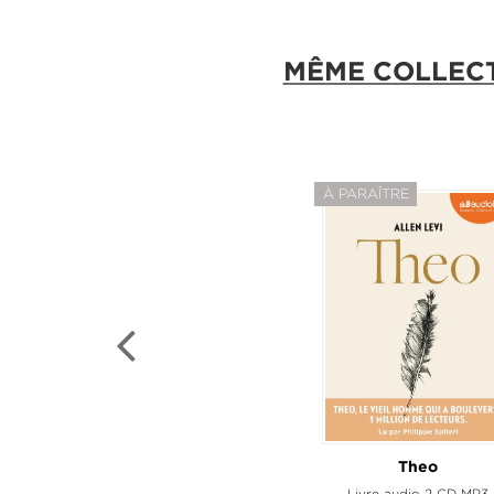
MÊME COLLEC
À PARAÎTRE
Marx et la poup
Theo
Livre audio 1CD MP3 - Suivi d'un entretie
Livre audio 2 CD MP3