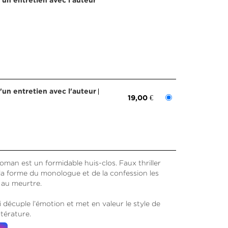
d'un entretien avec l'auteur
d'un entretien avec l'auteur
19,00 €
man est un formidable huis-clos. Faux thriller
la forme du monologue et de la confession les
 au meurtre.
 décuple l’émotion et met en valeur le style de
ttérature.