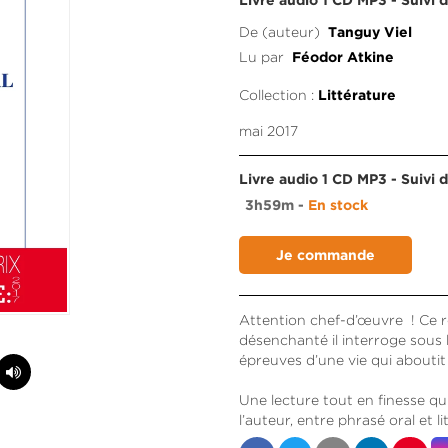
Livre audio 1 CD MP3 - Suivi 
De (auteur)
Tanguy Viel
Lu par
Féodor Atkine
Collection :
Littérature
mai 2017
Livre audio 1 CD MP3 - Suivi 
3h59m
En stock
Attention chef-d’œuvre ! Ce ro
désenchanté il interroge sous 
épreuves d’une vie qui aboutit
Une lecture tout en finesse qui
l’auteur, entre phrasé oral et li