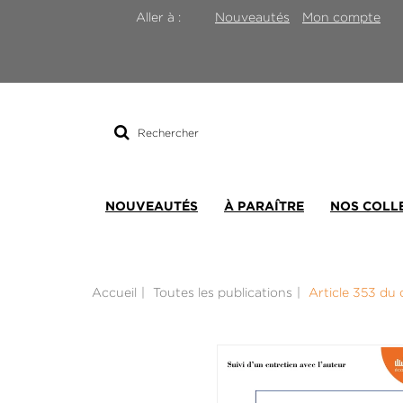
Nouveautés
Mon compte
Aller à :
Rechercher
sur
le
site
NOUVEAUTÉS
À PARAÎTRE
NOS COLL
Accueil
Toutes les publications
Article 353 du