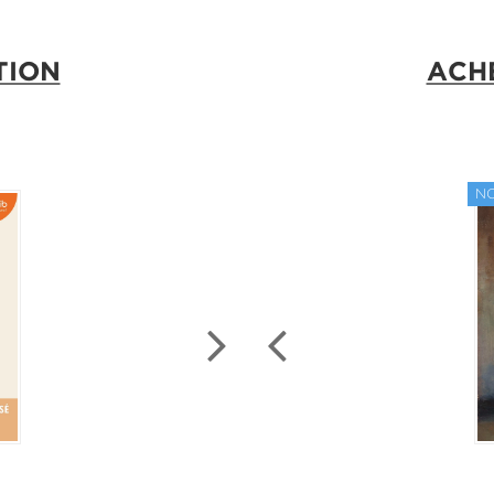
TION
ACH
À PA
N
ée
Dona F
n inédit avec l'autrice
L