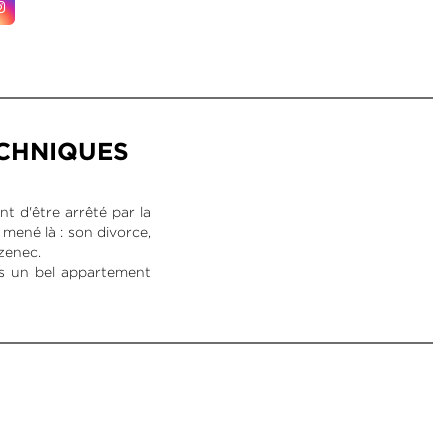
ECHNIQUES
t d'être arrêté par la
 mené là : son divorce,
azenec.
ans un bel appartement