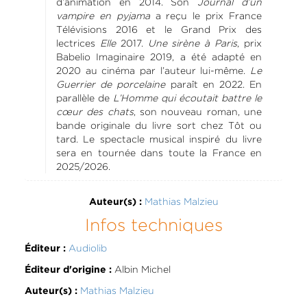
d’animation en 2014. Son
Journal d’un
vampire en pyjama
a reçu le prix France
Télévisions 2016 et le Grand Prix des
lectrices
Elle
2017.
Une sirène à Paris
, prix
Babelio Imaginaire 2019, a été adapté en
2020 au cinéma par l’auteur lui-même.
Le
Guerrier de porcelaine
paraît en 2022. En
parallèle de
L’Homme
qui écoutait battre le
cœur des chats
, son nouveau roman, une
bande originale du livre sort chez Tôt ou
tard. Le spectacle musical inspiré du livre
sera en tournée dans toute la France en
2025/2026.
Mathias Malzieu
Auteur(s) :
Infos techniques
Audiolib
Éditeur :
Albin Michel
Éditeur d'origine :
Mathias Malzieu
Auteur(s) :