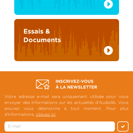
Votre adresse e-mail sera uniquement utilisée pour vous
envoyer des informations sur les actualités d'Audiolib. Vous
pouvez vous désinscrire à tout moment. Pour plus
d'informations,
cliquez ici
.