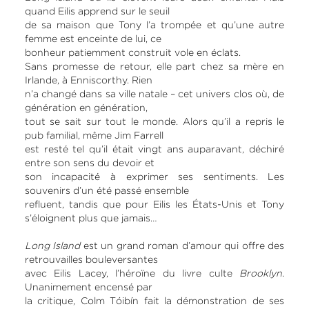
quand Eilis apprend sur le seuil
de sa maison que Tony l’a trompée et qu’une autre
femme est enceinte de lui, ce
bonheur patiemment construit vole en éclats.
Sans promesse de retour, elle part chez sa mère en
Irlande, à Enniscorthy. Rien
n’a changé dans sa ville natale – cet univers clos où, de
génération en génération,
tout se sait sur tout le monde. Alors qu’il a repris le
pub familial, même Jim Farrell
est resté tel qu’il était vingt ans auparavant, déchiré
entre son sens du devoir et
son incapacité à exprimer ses sentiments. Les
souvenirs d’un été passé ensemble
refluent, tandis que pour Eilis les États-Unis et Tony
s’éloignent plus que jamais…
Long Island
est un grand roman d’amour qui offre des
retrouvailles bouleversantes
avec Eilis Lacey, l’héroïne du livre culte
Brooklyn
.
Unanimement encensé par
la critique, Colm Tóibín fait la démonstration de ses