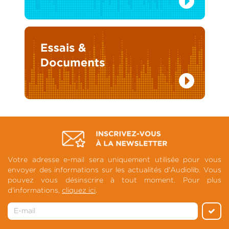
Votre adresse e-mail sera uniquement utilisée pour vous
envoyer des informations sur les actualités d'Audiolib. Vous
pouvez vous désinscrire à tout moment. Pour plus
d'informations,
cliquez ici
.