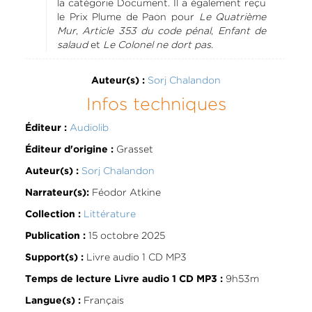
la catégorie Document. Il a également reçu
le Prix Plume de Paon pour
Le Quatrième
Mur
,
Article 353 du code pénal
,
Enfant de
salaud
et
Le Colonel ne dort pas
.
Sorj Chalandon
Auteur(s) :
Infos techniques
Audiolib
Éditeur :
Grasset
Éditeur d'origine :
Sorj Chalandon
Auteur(s) :
Féodor Atkine
Narrateur(s):
Littérature
Collection :
15 octobre 2025
Publication :
Livre audio 1 CD MP3
Support(s) :
9h53m
Temps de lecture Livre audio 1 CD MP3 :
Français
Langue(s) :