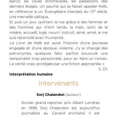
bancs, les caves d’immeubles, les paillassons des
derniers étages. Un paumé qui se faisait appeler Kells,
e
en référence à un Évangéliaire irlandais du IX
siècle,
une merveille celtique.
Et puis un jour, quittant la rue grâce à des femmes et
des hommes qui m’ont tendu la main, sorti de la
misère, accueilli, logé, nourri, instruit, aimé, armé, je me
suis réconcilié avec l’humanité.
Le Livre de Kells
est aussi l’histoire d’une jeunesse
engagée et d’une époque violente. J’y ai changé des
patronymes, quelques faits, parfois bousculé une
temporalité trop personnelle, pour en faire un roman.
La vérité vraie, protégée par une fiction appropriée. »
S. Ch
Interprétation humaine
Intervenants
(auteur)
Sorj Chalandon
Ancien grand reporter, prix Albert Londres
en 1998, Sorj Chalandon est aujourd’hui
journaliste au
Canard enchaîné
. Il est