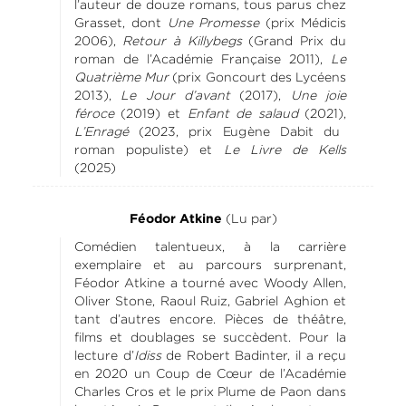
l’auteur de douze romans, tous parus chez
Grasset, dont
Une Promesse
(prix Médicis
2006),
Retour à Killybegs
(Grand Prix du
roman de l’Académie Française 2011),
Le
Quatrième Mur
(prix Goncourt des Lycéens
2013),
Le Jour d’avant
(2017),
Une joie
féroce
(2019) et
Enfant de salaud
(2021),
L’Enragé
(2023, prix Eugène Dabit du
roman populiste) et
Le Livre de Kells
(2025)
(Lu par)
Féodor Atkine
Comédien talentueux, à la carrière
exemplaire et au parcours surprenant,
Féodor Atkine a tourné avec Woody Allen,
Oliver Stone, Raoul Ruiz, Gabriel Aghion et
tant d’autres encore. Pièces de théâtre,
films et doublages se succèdent. Pour la
lecture d’
Idiss
de Robert Badinter, il a reçu
en 2020 un Coup de Cœur de l’Académie
Charles Cros et le prix Plume de Paon dans