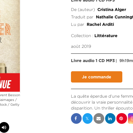
Livre audio 1 CD MP3
De (auteur)
Cristina Alger
Traduit par
Nathalie Cunning
Lu par
Rachel Arditi
Collection :
Littérature
août 2019
Livre audio 1 CD MP3
9h19
urent Besson
La quête éperdue d’une femme,
iaimages /
découvrir la vraie personnalit
tock / Getty
disparition. Un thriller épousto