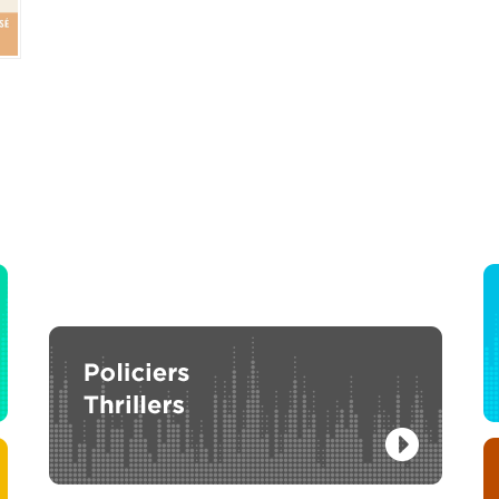
Dona F
L