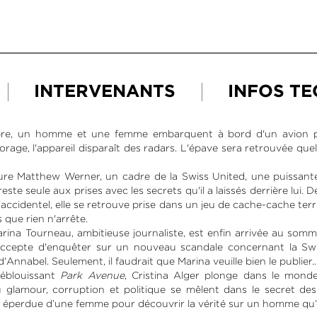
INTERVENANTS
INFOS T
e, un homme et une femme embarquent à bord d'un avion pr
orage, l'appareil disparaît des radars. L'épave sera retrouvée que
igure Matthew Werner, un cadre de la Swiss United, une puissant
ste seule aux prises avec les secrets qu'il a laissés derrière lui.
accidentel, elle se retrouve prise dans un jeu de cache-cache terrif
 que rien n'arrête.
ina Tourneau, ambitieuse journaliste, est enfin arrivée au somm
accepte d'enquêter sur un nouveau scandale concernant la Swis
d'Annabel. Seulement, il faudrait que Marina veuille bien le publier..
’éblouissant
Park Avenue
, Cristina Alger plonge dans le mond
où glamour, corruption et politique se mêlent dans le secret de
e éperdue d’une femme pour découvrir la vérité sur un homme qu’el