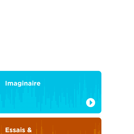
lor et ses deux maris
ivre audio 3 CD MP3
Jorge Amado
30,90 €