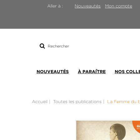
Nouveautés
Mon compte
Aller à :
Rechercher
sur
le
site
NOUVEAUTÉS
À PARAÎTRE
NOS COLL
Accueil
Toutes les publications
La Femme du b