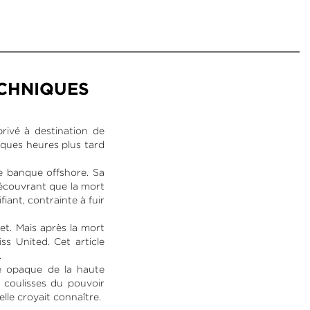
ECHNIQUES
ivé à destination de
lques heures plus tard
e banque offshore. Sa
 Découvrant que la mort
iant, contrainte à fuir
et. Mais après la mort
s United. Cet article
.
e opaque de la haute
s coulisses du pouvoir
le croyait connaître.