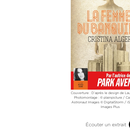
Couverture : D’après le design de La
Photomontage : © plainpicture / Ca
Astronaut Images © DigitalStorm / iS
Images Plus
Écouter un extrait