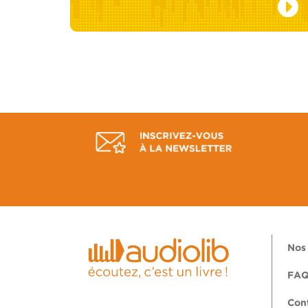
Nos 
FA
Con