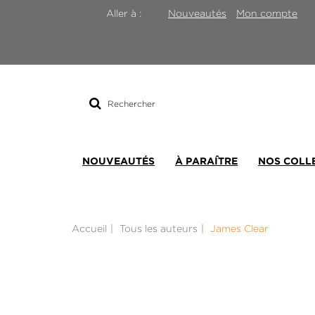
Nouveautés
Mon compte
Aller à :
Rechercher
sur
le
site
NOUVEAUTÉS
À PARAÎTRE
NOS COLL
Accueil
Tous les auteurs
James Clear