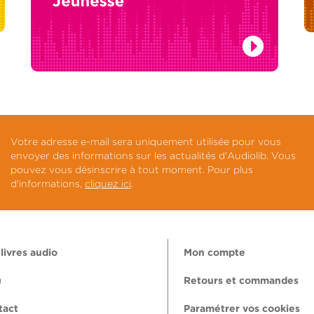
Votre adresse e-mail sera uniquement utilisée pour vous
envoyer des informations sur les actualités d'Audiolib. Vous
pouvez vous désinscrire à tout moment. Pour plus
d'informations,
cliquez ici
.
livres audio
Mon compte
Q
Retours et commandes
tact
Paramétrer vos cookies