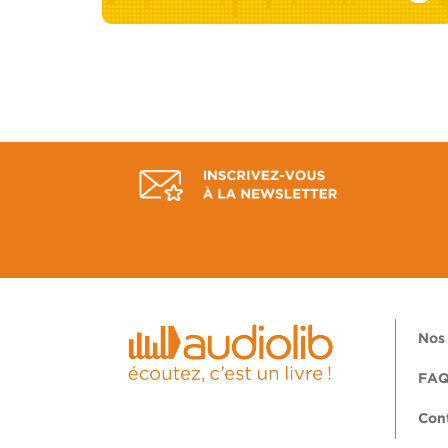
Nos 
FA
Con