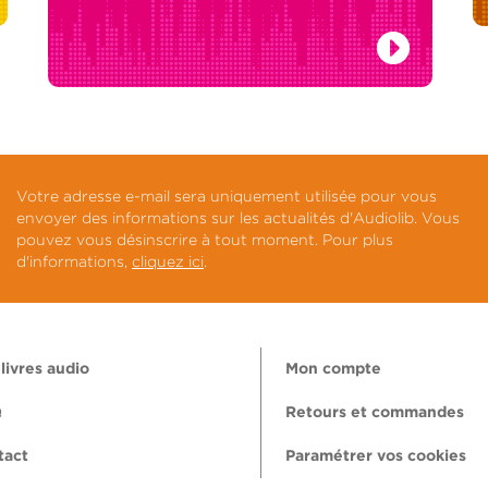
Votre adresse e-mail sera uniquement utilisée pour vous
envoyer des informations sur les actualités d'Audiolib. Vous
pouvez vous désinscrire à tout moment. Pour plus
d'informations,
cliquez ici
.
livres audio
Mon compte
Q
Retours et commandes
tact
Paramétrer vos cookies