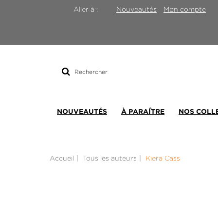
Nouveautés
Mon compte
Aller à :
Rechercher
sur
le
site
NOUVEAUTÉS
À PARAÎTRE
NOS COLL
Accueil
Tous les auteurs
Kiera Cass