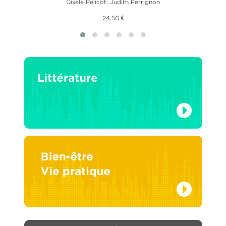
Gisèle Pelicot
,
Judith Perrignon
24,50 €