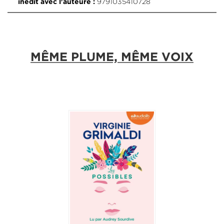
9791035410728
inédit avec l'auteure :
MÊME PLUME, MÊME VOIX