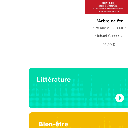
Le Troisième Jum
L'Arbre de fer
Livre audio 1 CD MP3
Livre audio 2 CD M
Michael Connelly
Ken Follett
26,50 €
27,00 €