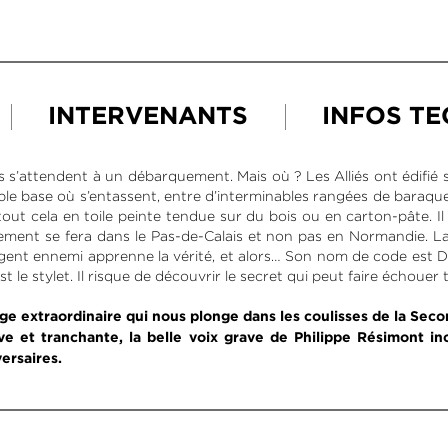
INTERVENANTS
INFOS T
s s’attendent à un débarquement. Mais où ? Les Alliés ont édifié s
le base où s’entassent, entre d’interminables rangées de baraqu
out cela en toile peinte tendue sur du bois ou en carton-pâte. Il s
ement se fera dans le Pas-de-Calais et non pas en Normandie. La 
gent ennemi apprenne la vérité, et alors… Son nom de code est Die 
t le stylet. Il risque de découvrir le secret qui peut faire échouer 
e extraordinaire qui nous plonge dans les coulisses de la Sec
ve et tranchante, la belle voix grave de Philippe Résimont in
ersaires.