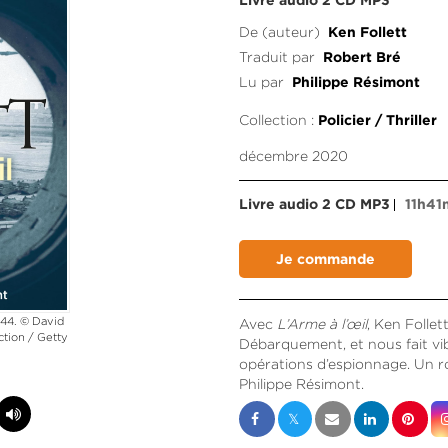
Livre audio 2 CD MP3
De (auteur)
Ken Follett
Traduit par
Robert Bré
Lu par
Philippe Résimont
Collection :
Policier / Thriller
décembre 2020
Livre audio 2 CD MP3
11h4
944. © David
Avec
L’Arme à l’œil
, Ken Folle
ction / Getty
Débarquement, et nous fait vi
opérations d’espionnage. Un ro
Philippe Résimont.