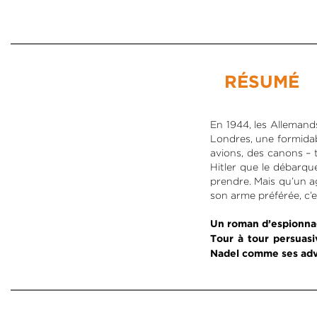
RÉSUMÉ
En 1944, les Allemand
Londres, une formidab
avions, des canons – t
Hitler que le débarqu
prendre. Mais qu’un a
son arme préférée, c’es
Un roman d’espionnag
Tour à tour persuasi
Nadel comme ses adv