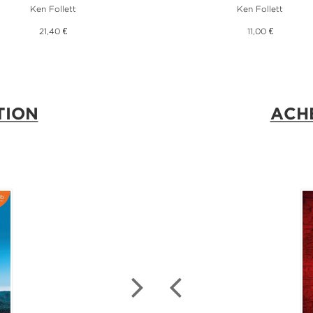
Ken Follett
Ken Follett
21,40 €
11,00 €
TION
ACH
NOU