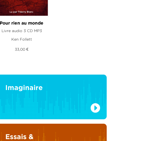
Vent de Norrberga
Pour rien au monde
ivre audio 2 CD MP3
Livre audio 3 CD MP3
 Grebe
Ken Follett
,
Carl-David Pärson
26,50 €
33,00 €