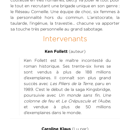
le tout en recrutant une brigade unique en son genre :
le Réseau Corneille. Une équipe de choc, six femmes à
la personnalité hors du commun. L’aristocrate, la
taularde, l’ingénue, la travestie… chacune va apporter
sa touche très personnelle au grand sabotage.
Intervenants
(auteur)
Ken Follett
Ken Follett est le maître incontesté du
roman historique. Ses trente-six livres se
sont vendus à plus de 188 millions
d’exemplaires. Il connaît son plus grand
succès avec
Les Piliers de la Terre
, paru en
1989. C’est le début de la saga Kingsbridge,
poursuivie avec
Un monde sans fin
,
Une
colonne de feu
et
Le Crépuscule et l’Aube
,
et vendue à plus de 50 millions
d’exemplaires dans le monde.
(Lu par)
Caroline Klaus