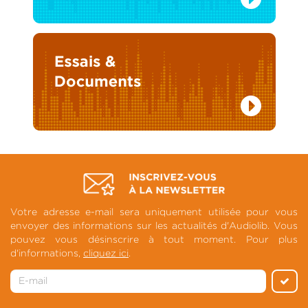
Votre adresse e-mail sera uniquement utilisée pour vous
envoyer des informations sur les actualités d'Audiolib. Vous
pouvez vous désinscrire à tout moment. Pour plus
d'informations,
cliquez ici
.