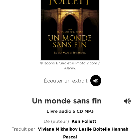
© Iacopo Bruno et © Photo12.com /
Alamy.
Écouter un extrait
Un monde sans fin
Livre audio 5 CD MP3
De (auteur)
Ken Follett
Traduit par
Viviane Mikhalkov
Leslie Boitelle
Hannah
Pascal