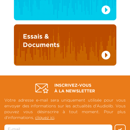
Votre adresse e-mail sera uniquement utilisée pour vous
envoyer des informations sur les actualités d'Audiolib. Vous
pouvez vous désinscrire à tout moment. Pour plus
d'informations,
cliquez ici
.