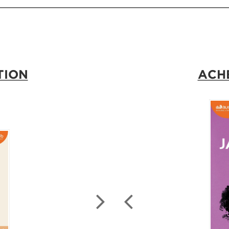
TION
ACH
À PA