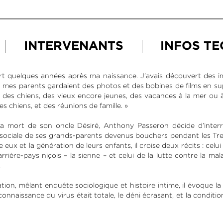
INTERVENANTS
INFOS T
rt quelques années après ma naissance. J’avais découvert des i
 mes parents gardaient des photos et des bobines de films en su
 des chiens, des vieux encore jeunes, des vacances à la mer ou
es chiens, et des réunions de famille. »
a mort de son oncle Désiré, Anthony Passeron décide d’interrog
sociale de ses grands-parents devenus bouchers pendant les Tren
 eux et la génération de leurs enfants, il croise deux récits : celui
arrière-pays niçois – la sienne – et celui de la lutte contre la ma
.
tion, mêlant enquête sociologique et histoire intime, il évoque la 
nnaissance du virus était totale, le déni écrasant, et la conditio