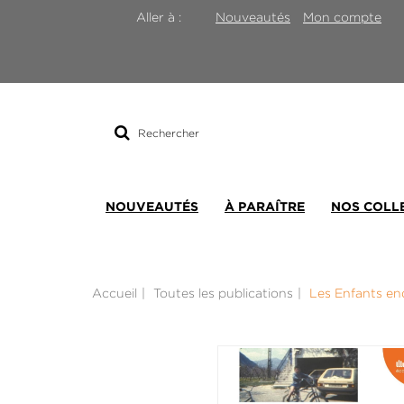
Nouveautés
Mon compte
Aller à :
Rechercher
sur
le
site
NOUVEAUTÉS
À PARAÎTRE
NOS COLL
Accueil
Toutes les publications
Les Enfants en