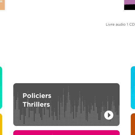
 d'une femme
Dona F
P3
Livre audio 1 CD
L