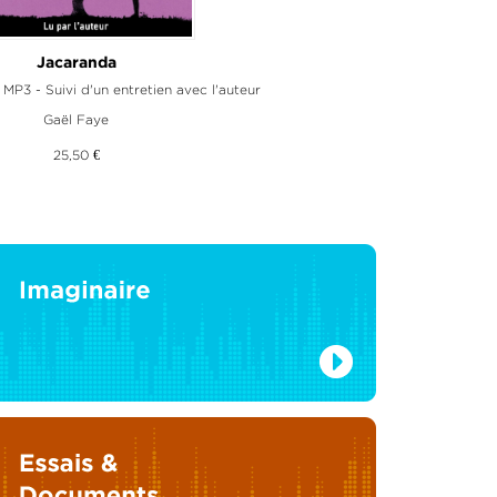
lor et ses deux maris
Jacaranda
 MP3 - Suivi d'un entretien avec l'auteur
ivre audio 3 CD MP3
Jorge Amado
Gaël Faye
30,90 €
25,50 €