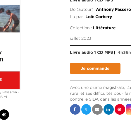
Livre audio 1 CD MP3
De (auteur)
Anthony Passer
Lu par
Loïc Corbery
Collection :
Littérature
juillet 2023
Livre audio 1 CD MP3
4h36
Avec une plume magistrale,
L
y Passeron -
rural et ses difficultés pour fai
Bird
contre le SIDA dans les année