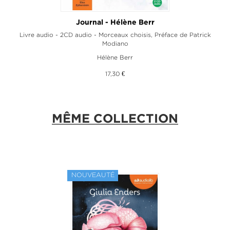
Journal - Hélène Berr
ck
Livre audio - 2CD audio - Morceaux choisis, Préface de Patrick
L
Modiano
Hélène Berr
17,30 €
MÊME COLLECTION
NOUVEAUTÉ