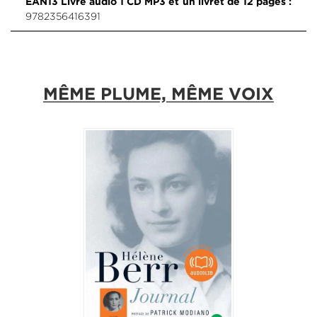
EAN13 Livre audio 1 CD MP3 et un livret de 12 pages :
9782356416391
MÊME PLUME, MÊME VOIX